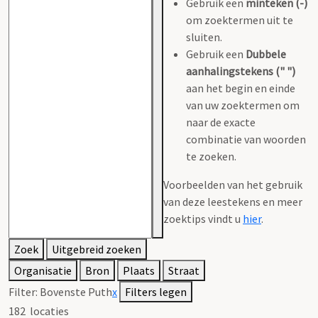
Gebruik een
minteken (-)
om zoektermen uit te
sluiten.
Gebruik een
Dubbele
aanhalingstekens (" ")
aan het begin en einde
van uw zoektermen om
naar de exacte
combinatie van woorden
te zoeken.
Voorbeelden van het gebruik
van deze leestekens en meer
zoektips vindt u
hier
.
Zoek
Uitgebreid zoeken
Organisatie
Bron
Plaats
Straat
Filter:
Bovenste Puth
x
Filters legen
182
locaties