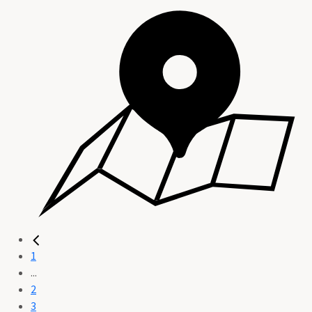
1
...
2
3