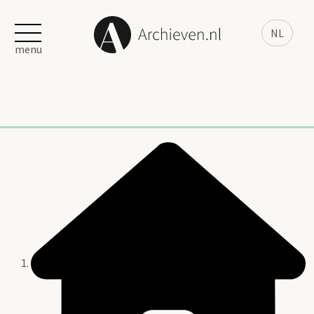
NL
menu