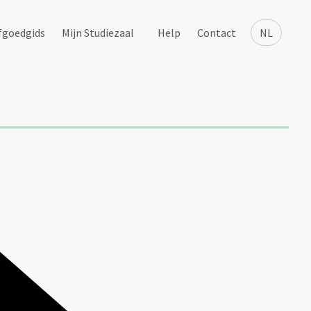
fgoedgids
Mijn Studiezaal
Help
Contact
NL