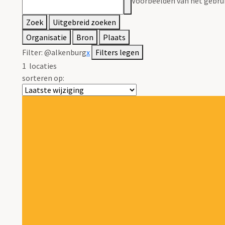
Voorbeelden van het gebrui
Zoek
Uitgebreid zoeken
Organisatie
Bron
Plaats
Filter:
@alkenburg
x
Filters legen
1
locaties
sorteren op: