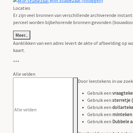
Mijn Studiezaal (inloggen)
Locaties
Er zijn veel bronnen van verschillende archiverende instan
perceel worden bijbehorende bronnen gevonden (bouwdossie
Meer...
Aanklikken van een adres levert de akte of afbeelding op w
kaart.
***
Alle velden
Door leestekens in uw zoeko
Gebruik een
vraagteke
Gebruik een
sterretje (
Gebruik een
dollarteke
Gebruik een
minteken 
Gebruik een
Dubbele a