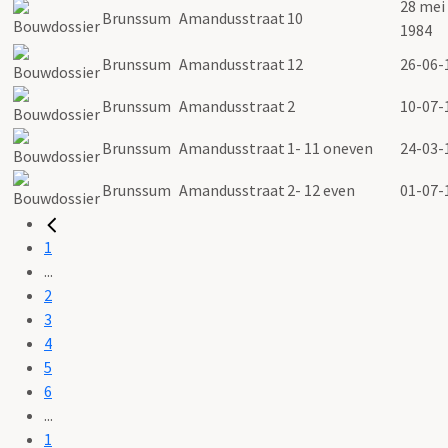
28 mei
Brunssum
Amandusstraat
10
1984
Brunssum
Amandusstraat
12
26-06-
Brunssum
Amandusstraat
2
10-07-
Brunssum
Amandusstraat
1- 11 oneven
24-03-
Brunssum
Amandusstraat
2- 12 even
01-07-
1
...
2
3
4
5
6
...
1