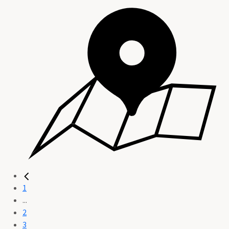
1
...
2
3