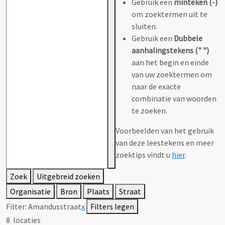
Gebruik een
minteken (-)
om zoektermen uit te
sluiten.
Gebruik een
Dubbele
aanhalingstekens (" ")
aan het begin en einde
van uw zoektermen om
naar de exacte
combinatie van woorden
te zoeken.
Voorbeelden van het gebruik
van deze leestekens en meer
zoektips vindt u
hier
.
Zoek
Uitgebreid zoeken
Organisatie
Bron
Plaats
Straat
Filter:
Amandusstraat
x
Filters legen
8
locaties