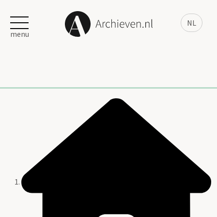
NL
menu