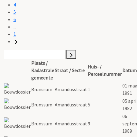
4
5
6
...
1
Plaats /
Huis- /
Kadastrale
Straat / Sectie
Datum
Perceelnummer
gemeente
01 maa
Brunssum
Amandusstraat
1
1991
05 apri
Brunssum
Amandusstraat
5
1982
06
Brunssum
Amandusstraat
9
septe
1989