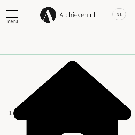
NL
menu