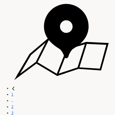
1
...
2
3