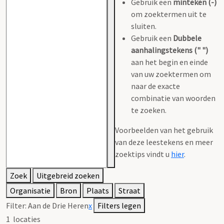
Gebruik een
minteken (-)
om zoektermen uit te
sluiten.
Gebruik een
Dubbele
aanhalingstekens (" ")
aan het begin en einde
van uw zoektermen om
naar de exacte
combinatie van woorden
te zoeken.
Voorbeelden van het gebruik
van deze leestekens en meer
zoektips vindt u
hier
.
Zoek
Uitgebreid zoeken
Organisatie
Bron
Plaats
Straat
Filter:
Aan de Drie Heren
x
Filters legen
1
locaties