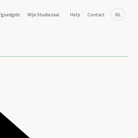
fgoedgids
Mijn Studiezaal
Help
Contact
NL