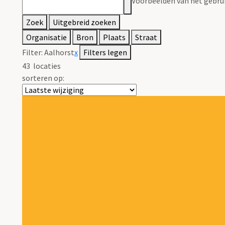
Voorbeelden van het gebrui
Zoek
Uitgebreid zoeken
Organisatie
Bron
Plaats
Straat
Filter:
Aalhorst
x
Filters legen
43
locaties
sorteren op: