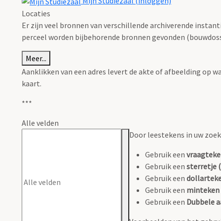
Mijn Studiezaal (inloggen)
Locaties
Er zijn veel bronnen van verschillende archiverende instan
perceel worden bijbehorende bronnen gevonden (bouwdossie
Meer...
Aanklikken van een adres levert de akte of afbeelding op w
kaart.
***
Alle velden
Door leestekens in uw zoeko
Gebruik een
vraagteke
Gebruik een
sterretje (
Gebruik een
dollarteke
Gebruik een
minteken 
Gebruik een
Dubbele a