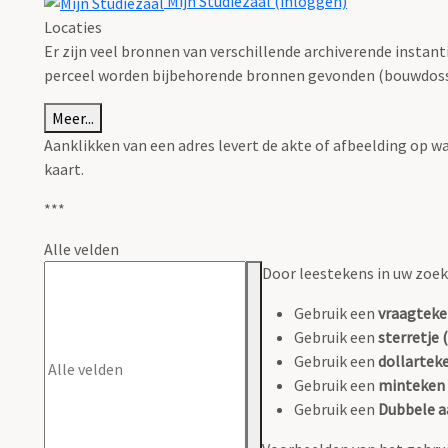
Mijn Studiezaal (inloggen)
Locaties
Er zijn veel bronnen van verschillende archiverende instan
perceel worden bijbehorende bronnen gevonden (bouwdossie
Meer...
Aanklikken van een adres levert de akte of afbeelding op w
kaart.
***
Alle velden
Door leestekens in uw zoeko
Gebruik een
vraagteke
Gebruik een
sterretje (
Gebruik een
dollarteke
Gebruik een
minteken 
Gebruik een
Dubbele a