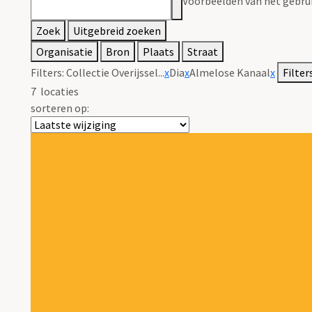
Voorbeelden van het gebrui
Zoek
Uitgebreid zoeken
Organisatie
Bron
Plaats
Straat
Filters:
Collectie Overijssel...
x
Dia
x
Almelose Kanaal
x
Filter
7
locaties
sorteren op: