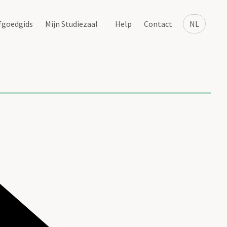
fgoedgids
Mijn Studiezaal
Help
Contact
NL