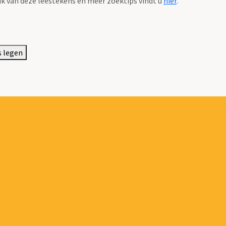
k van deze leestekens en meer zoektips vindt u
hier
.
s legen