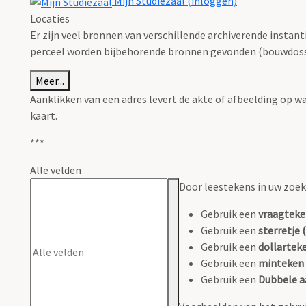
Mijn Studiezaal (inloggen)
Locaties
Er zijn veel bronnen van verschillende archiverende instan
perceel worden bijbehorende bronnen gevonden (bouwdossie
Meer...
Aanklikken van een adres levert de akte of afbeelding op w
kaart.
***
Alle velden
Door leestekens in uw zoeko
Gebruik een
vraagteke
Gebruik een
sterretje (
Gebruik een
dollarteke
Gebruik een
minteken 
Gebruik een
Dubbele a