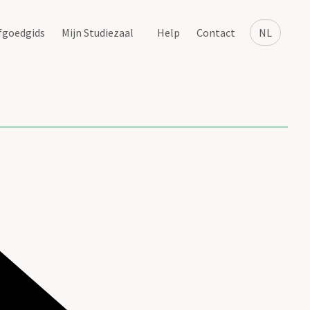
fgoedgids
Mijn Studiezaal
Help
Contact
NL