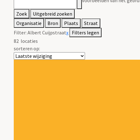
Voorbeelden van het gebrui
Zoek
Uitgebreid zoeken
Organisatie
Bron
Plaats
Straat
Filter:
Albert Cuijpstraat
x
Filters legen
82
locaties
sorteren op: