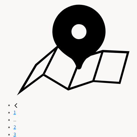
1
...
2
3