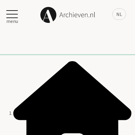
NL
menu