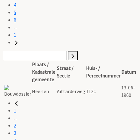
4
5
6
...
1
Plaats /
Straat /
Huis- /
Kadastrale
Datum
Sectie
Perceelnummer
gemeente
13-06-
Heerlen
Aittarderweg
112c
1960
1
...
2
3