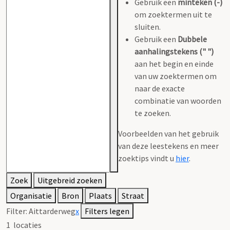
Gebruik een
minteken (-)
om zoektermen uit te
sluiten.
Gebruik een
Dubbele
aanhalingstekens (" ")
aan het begin en einde
van uw zoektermen om
naar de exacte
combinatie van woorden
te zoeken.
Voorbeelden van het gebruik
van deze leestekens en meer
zoektips vindt u
hier
.
Zoek
Uitgebreid zoeken
Organisatie
Bron
Plaats
Straat
Filter:
Aittarderweg
x
Filters legen
1
locaties