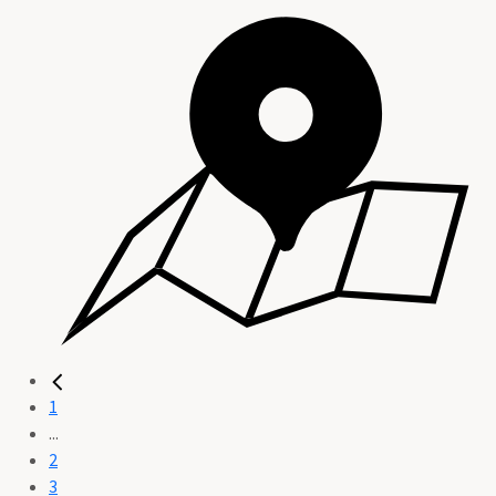
1
...
2
3