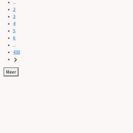
...
2
3
4
5
6
...
430
Meer