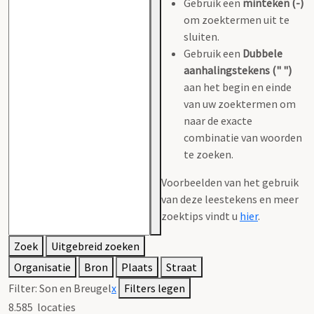
Gebruik een
minteken (-)
om zoektermen uit te
sluiten.
Gebruik een
Dubbele
aanhalingstekens (" ")
aan het begin en einde
van uw zoektermen om
naar de exacte
combinatie van woorden
te zoeken.
Voorbeelden van het gebruik
van deze leestekens en meer
zoektips vindt u
hier
.
Zoek
Uitgebreid zoeken
Organisatie
Bron
Plaats
Straat
Filter:
Son en Breugel
x
Filters legen
8.585
locaties