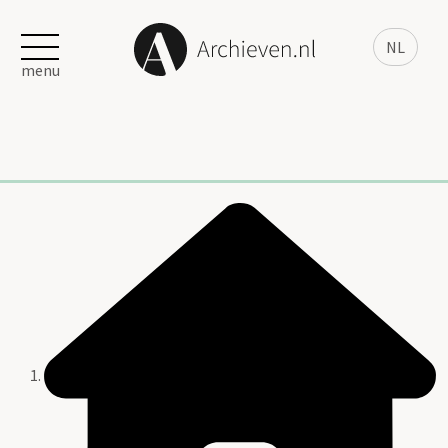
NL
menu