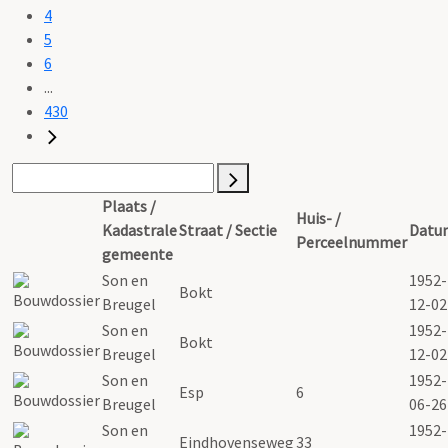
4
5
6
...
430
Plaats /
Huis- /
Kadastrale
Straat / Sectie
Datu
Perceelnummer
gemeente
Son en
1952-
Bokt
Breugel
12-02
Son en
1952-
Bokt
Breugel
12-02
Son en
1952-
Esp
6
Breugel
06-26
Son en
1952-
Eindhovenseweg
33