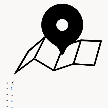
1
...
2
3