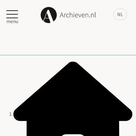
NL
menu