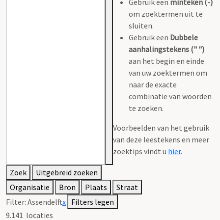
Gebruik een
minteken (-)
om zoektermen uit te
sluiten.
Gebruik een
Dubbele
aanhalingstekens (" ")
aan het begin en einde
van uw zoektermen om
naar de exacte
combinatie van woorden
te zoeken.
Voorbeelden van het gebruik
van deze leestekens en meer
zoektips vindt u
hier
.
Zoek
Uitgebreid zoeken
Organisatie
Bron
Plaats
Straat
Filter:
Assendelft
x
Filters legen
9.141
locaties