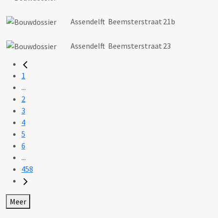
Assendelft
Beemsterstraat
21b
Assendelft
Beemsterstraat
23
1
...
2
3
4
5
6
...
458
Meer