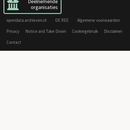
Deelnemende
organisaties
opendata.archieven.nl
DE REE
Algemene voorwaarden
Privacy
Notice and Take Down
Cookiegebruik
Disclaimer
Contact