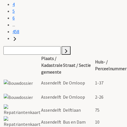
4
5
6
...
458
Plaats /
Huis- /
Kadastrale
Straat / Sectie
Perceelnummer
gemeente
Assendelft
De Omloop
1-37
Assendelft
De Omloop
2-26
Assendelft
Delftlaan
75
Assendelft
Bus en Dam
10