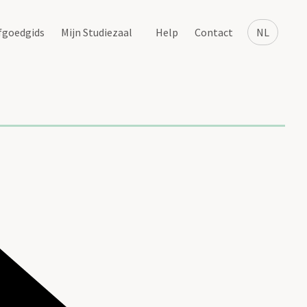
fgoedgids
Mijn Studiezaal
Help
Contact
NL