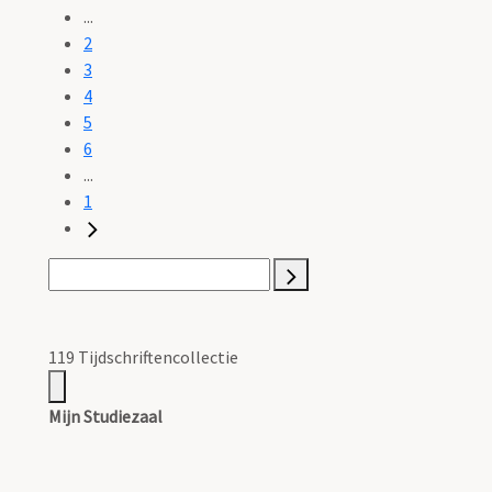
...
2
3
4
5
6
...
1
119 Tijdschriftencollectie
Mijn Studiezaal