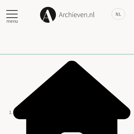
NL
menu