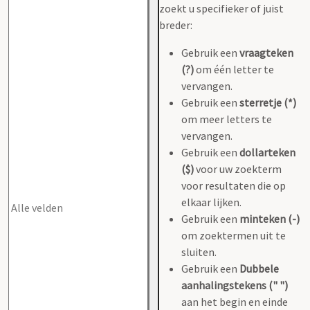
zoekt u specifieker of juist
breder:
Gebruik een
vraagteken
(?)
om één letter te
vervangen.
Gebruik een
sterretje (*)
om meer letters te
vervangen.
Gebruik een
dollarteken
($)
voor uw zoekterm
voor resultaten die op
elkaar lijken.
Gebruik een
minteken (-)
om zoektermen uit te
sluiten.
Gebruik een
Dubbele
aanhalingstekens (" ")
aan het begin en einde