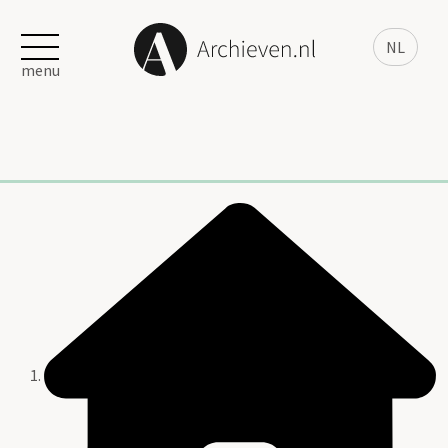
NL
menu