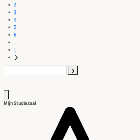
2
3
4
5
6
...
1
Mijn Studiezaal