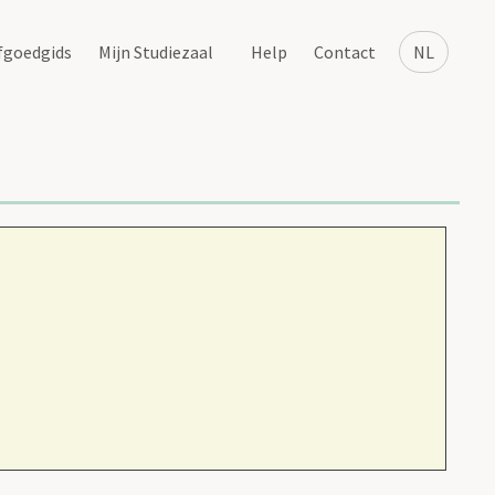
fgoedgids
Mijn Studiezaal
Help
Contact
NL