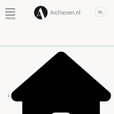
NL
menu