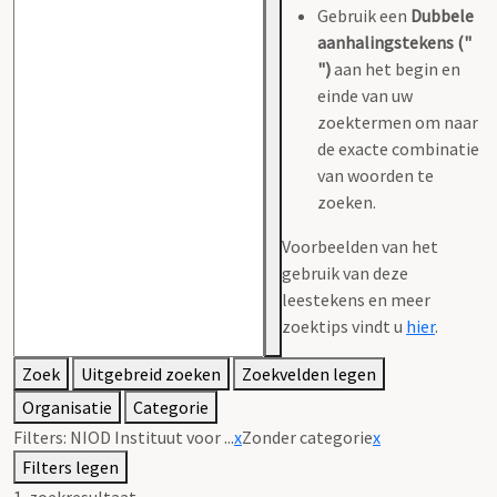
Gebruik een
Dubbele
aanhalingstekens ("
")
aan het begin en
einde van uw
zoektermen om naar
de exacte combinatie
van woorden te
zoeken.
Voorbeelden van het
gebruik van deze
leestekens en meer
zoektips vindt u
hier
.
Zoek
Uitgebreid zoeken
Zoekvelden legen
Organisatie
Categorie
Filters:
NIOD Instituut voor ...
x
Zonder categorie
x
Filters legen
1
zoekresultaat