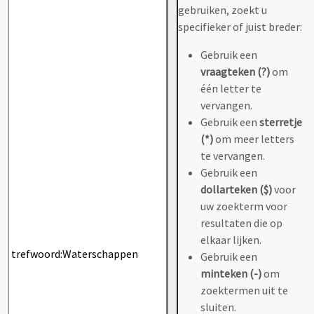
gebruiken, zoekt u
specifieker of juist breder:
Gebruik een
vraagteken (?)
om
één letter te
vervangen.
Gebruik een
sterretje
(*)
om meer letters
te vervangen.
Gebruik een
dollarteken ($)
voor
uw zoekterm voor
resultaten die op
elkaar lijken.
Gebruik een
minteken (-)
om
zoektermen uit te
sluiten.