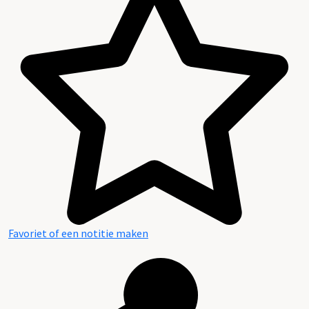
Inv.nr. 434 is een loos nummer. Prof. dr. L.E.J. Brouwer (1881-
1966) was wiskundige en filosoof.
Licentie metadata:
Creative Commons Zero (CC0) - Public Domain Dedication
Categorie:
Families en Personen
Onderwijs en Wetenschap
Favoriet of een notitie maken