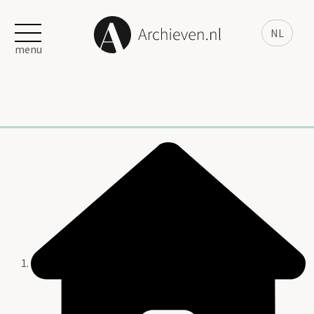
NL
menu