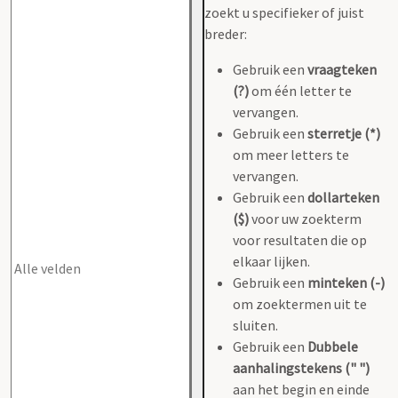
zoekt u specifieker of juist
breder:
Gebruik een
vraagteken
(?)
om één letter te
vervangen.
Gebruik een
sterretje (*)
om meer letters te
vervangen.
Gebruik een
dollarteken
($)
voor uw zoekterm
voor resultaten die op
elkaar lijken.
Gebruik een
minteken (-)
om zoektermen uit te
sluiten.
Gebruik een
Dubbele
aanhalingstekens (" ")
aan het begin en einde