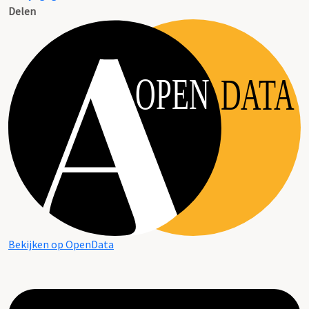
Delen
OPEN
DATA
Bekijken op OpenData