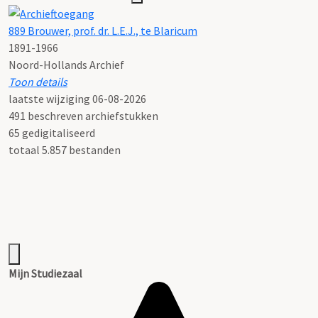
889 Brouwer, prof. dr. L.E.J., te Blaricum
1891-1966
Noord-Hollands Archief
Toon details
Datering
laatste wijziging 06-08-2026
:
1891-1966
491 beschreven archiefstukken
Omvang in meters
65 gedigitaliseerd
:
5,80
totaal 5.857 bestanden
Periode documenten:
1891-1966 (2015)
Openbaarheid
:
openbaar
Raadpleegmogelijkheid:
Haarlem, Jansstraat,
raadpleging mogelijk na transport
Gebruiksinformatie:
Mijn Studiezaal
Inventaris inv.nrs. 1-492. Inv.nrs. 408-413
(audiocassettebandjes) zijn alleen op afspraak te beluisteren.