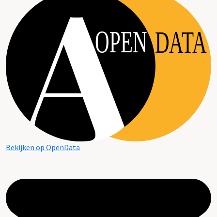
OPEN
DATA
Bekijken op OpenData