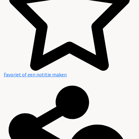
Gemeente:
Haarlem
Categorie:
Religie en Levensbeschouwing
Ruimtelijke ordening en huisvesting
Favoriet of een notitie maken