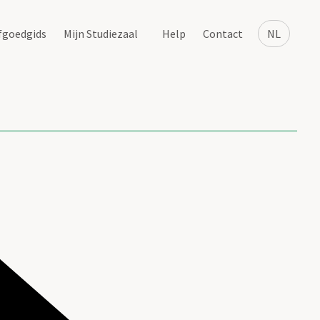
fgoedgids
Mijn Studiezaal
Help
Contact
NL