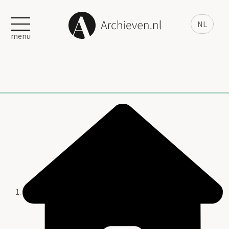
NL
menu