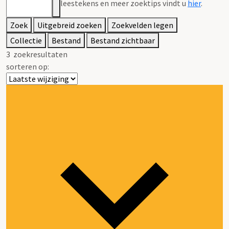
leestekens en meer zoektips vindt u
hier
.
Zoek
Uitgebreid zoeken
Zoekvelden legen
Collectie
Bestand
Bestand zichtbaar
3
zoekresultaten
sorteren op: