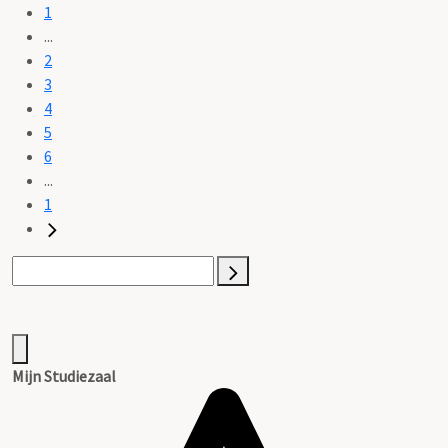
1
...
2
3
4
5
6
...
1
Mijn Studiezaal