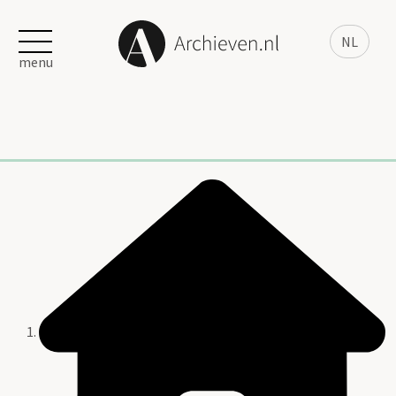
NL
menu