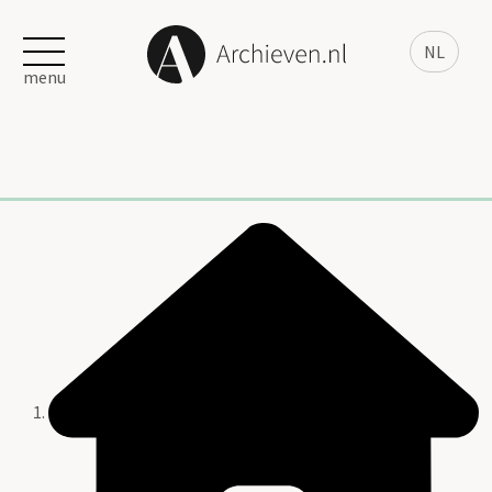
NL
menu