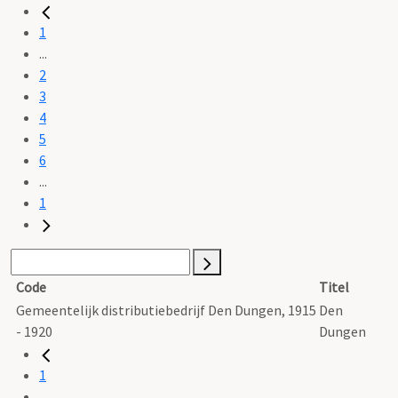
1
...
2
3
4
5
6
...
1
Code
Titel
Gemeentelijk distributiebedrijf Den Dungen, 1915
Den
- 1920
Dungen
1
...