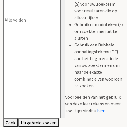
($)
voor uw zoekterm
voor resultaten die op
elkaar lijken.
Gebruik een
minteken (-)
om zoektermen uit te
sluiten.
Gebruik een
Dubbele
aanhalingstekens (" ")
aan het begin en einde
van uw zoektermen om
naar de exacte
combinatie van woorden
te zoeken.
Voorbeelden van het gebruik
van deze leestekens en meer
zoektips vindt u
hier
.
Zoek
Uitgebreid zoeken