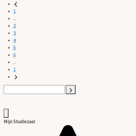
1
...
2
3
4
5
6
...
1
Mijn Studiezaal