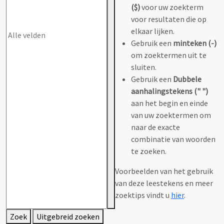
($)
voor uw zoekterm
voor resultaten die op
elkaar lijken.
Gebruik een
minteken (-)
om zoektermen uit te
sluiten.
Gebruik een
Dubbele
aanhalingstekens (" ")
aan het begin en einde
van uw zoektermen om
naar de exacte
combinatie van woorden
te zoeken.
Voorbeelden van het gebruik
van deze leestekens en meer
zoektips vindt u
hier
.
Zoek
Uitgebreid zoeken