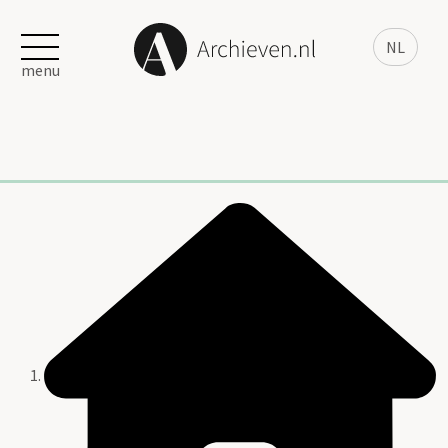
NL
menu