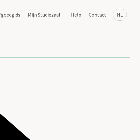
fgoedgids
Mijn Studiezaal
Help
Contact
NL