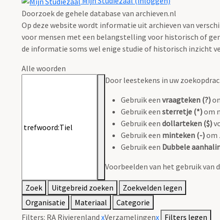
Mijn Studiezaal (inloggen)
Doorzoek de gehele database van archieven.nl
Op deze website wordt informatie uit archieven van verschi
voor mensen met een belangstelling voor historisch of gen
de informatie soms wel enige studie of historisch inzicht ve
Alle woorden
Door leestekens in uw zoekopdracht
Gebruik een
vraagteken (?)
om
Gebruik een
sterretje (*)
om m
Gebruik een
dollarteken ($)
vo
Gebruik een
minteken (-)
om z
Gebruik een
Dubbele aanhalin
Voorbeelden van het gebruik van d
Zoek
Uitgebreid zoeken
Zoekvelden legen
Organisatie
Materiaal
Categorie
Filters:
RA Rivierenland
x
Verzamelingen
x
Filters legen