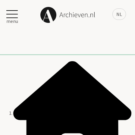
NL
menu