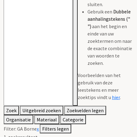
sluiten.
Gebruik een
Dubbele
aanhalingstekens ("
")
aan het begin en
einde van uw
zoektermen om naar
de exacte combinatie
van woorden te
zoeken.
Voorbeelden van het
gebruik van deze
leestekens en meer
zoektips vindt u
hier
.
Zoek
Uitgebreid zoeken
Zoekvelden legen
Organisatie
Materiaal
Categorie
Filter:
GA Borne
x
Filters legen
1
zoekresultaat