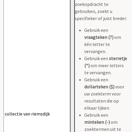
zoekopdracht te
gebruiken, zoekt u
specifieker of juist breder:
Gebruik een
vraagteken (?)
om
één letter te
vervangen.
Gebruik een
sterretje
(*)
om meer letters
te vervangen.
Gebruik een
dollarteken ($)
voor
uw zoekterm voor
resultaten die op
elkaar lijken.
Gebruik een
minteken (-)
om
zoektermen uit te