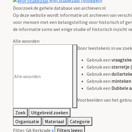
Mijn Studiezaal (inloggen)
Doorzoek de gehele database van archieven.nl
Op deze website wordt informatie uit archieven van verschi
voor mensen met een belangstelling voor historisch of gen
de informatie soms wel enige studie of historisch inzicht ve
Alle woorden
Door leestekens in uw zoeko
Gebruik een
vraagteke
Gebruik een
sterretje (
Gebruik een
dollarteke
Gebruik een
minteken 
Gebruik een
Dubbele a
Voorbeelden van het gebrui
Zoek
Uitgebreid zoeken
Organisatie
Materiaal
Categorie
Filter:
GA Kerkrade
x
Filters legen