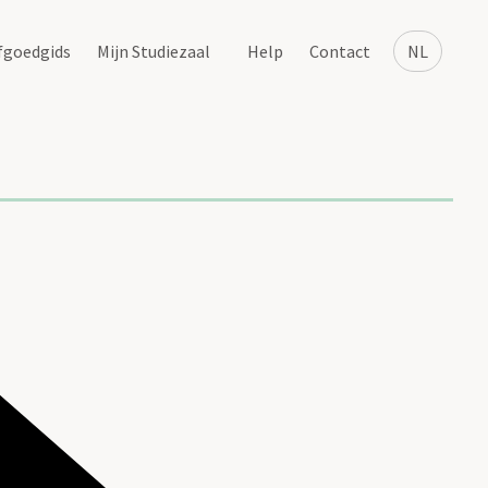
fgoedgids
Mijn Studiezaal
Help
Contact
NL