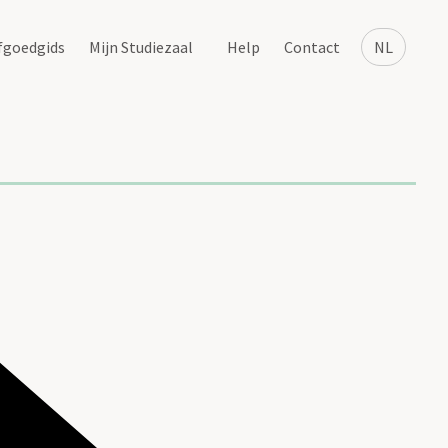
fgoedgids
Mijn Studiezaal
Help
Contact
NL