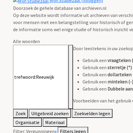
Mijn Studiezaal (inloggen)
Doorzoek de gehele database van archieven.nl
Op deze website wordt informatie uit archieven van verschi
voor mensen met een belangstelling voor historisch of gen
de informatie soms wel enige studie of historisch inzicht ve
Alle woorden
Door leestekens in uw zoekopd
Gebruik een
vraagteken (
Gebruik een
sterretje (*)
Gebruik een
dollarteken 
Gebruik een
minteken (-
Gebruik een
Dubbele aanh
Voorbeelden van het gebruik 
Zoek
Uitgebreid zoeken
Zoekvelden legen
Organisatie
Materiaal
Filter:
Vergunningen
x
Filters legen