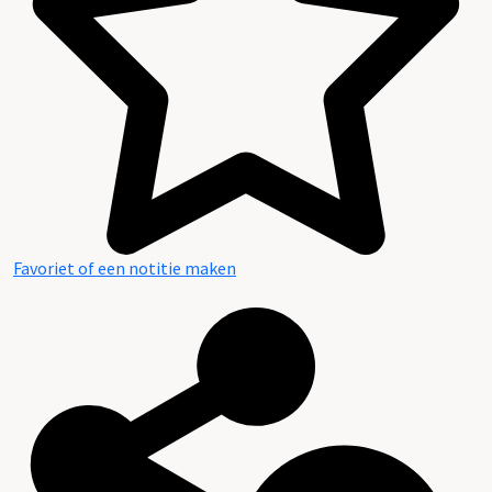
Favoriet of een notitie maken