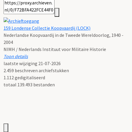
159 Londense Collectie Koopvaardij (LOCK)
Nederlandse Koopvaardij in de Tweede Wereldoorlog, 1940 -
2004
NIMH / Nederlands Instituut voor Militaire Historie
Toon details
Datering
laatste wijziging 21-07-2026
:
Nederlandse Koopvaardij in de Tweede Wereldoorlog, 1940 -
2.459 beschreven archiefstukken
2004
1.112 gedigitaliseerd
Omvang in meters
totaal 139.493 bestanden
:
94,1 meter
Datering toegang:
2011
Raadpleegbaarheid:
Raadpleegbaar op de studiezaal en deels digitaal
raadpleegbaar