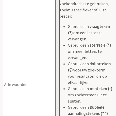
zoekopdracht te gebruiken,
zoekt u specifieker of juist
breder:
Gebruik een
vraagteken
(?)
om één letter te
vervangen.
Gebruik een
sterretje (*)
om meer letters te
vervangen.
Gebruik een
dollarteken
($)
voor uw zoekterm
voor resultaten die op
elkaar lijken.
Gebruik een
minteken (-)
om zoektermen uit te
sluiten.
Gebruik een
Dubbele
aanhalingstekens (" ")