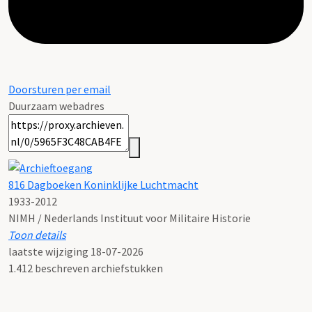
Doorsturen per email
Duurzaam webadres
816 Dagboeken Koninklijke Luchtmacht
1933-2012
NIMH / Nederlands Instituut voor Militaire Historie
Toon details
Datering
laatste wijziging 18-07-2026
:
1933-2012
1.412 beschreven archiefstukken
Omvang in meters
:
48 meter