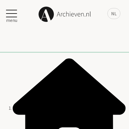
NL
menu