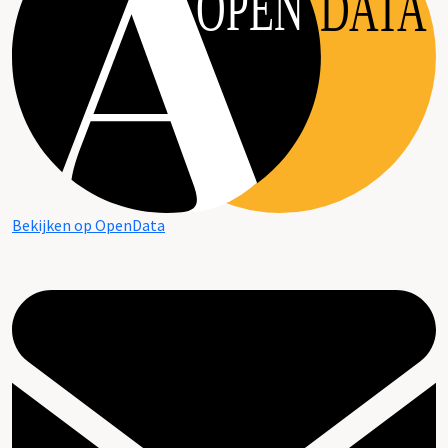
OPEN
DATA
Bekijken op OpenData