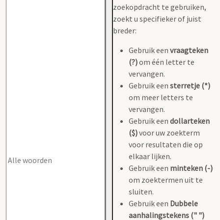
zoekopdracht te gebruiken,
zoekt u specifieker of juist
breder:
Gebruik een
vraagteken
(?)
om één letter te
vervangen.
Gebruik een
sterretje (*)
om meer letters te
vervangen.
Gebruik een
dollarteken
($)
voor uw zoekterm
voor resultaten die op
elkaar lijken.
Gebruik een
minteken (-)
om zoektermen uit te
sluiten.
Gebruik een
Dubbele
aanhalingstekens (" ")