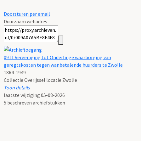
Doorsturen per email
Duurzaam webadres
0911 Vereeniging tot Onderlinge waarborging van
geregtskosten tegen wanbetalende huurders te Zwolle
1864-1949
Collectie Overijssel locatie Zwolle
Toon details
Datering
laatste wijziging 05-08-2026
:
1864-1949
5 beschreven archiefstukken
Toegang:
Vereeniging tot Onderlinge waarborging van geregtskosten
tegen wanbetalende huurders te Zwolle, 1864-1949, Zwolle
(3-8-2026).
Voorwaarden voor raadpleging en gebruik: