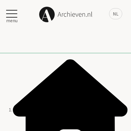
NL
menu