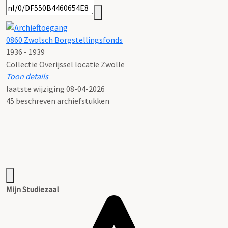
0860 Zwolsch Borgstellingsfonds
1936 - 1939
Collectie Overijssel locatie Zwolle
Toon details
Datering
laatste wijziging 08-04-2026
:
1936 - 1939
45 beschreven archiefstukken
Toegang:
Seekles, J.J., Zwolsch Borgstellingsfonds, 1936 - 1939, Zwolle
(1989).
Voorwaarden voor raadpleging en gebruik:
De inv.nrs. 5, 6, 9 en 10 zijn tot 2040 alleen te raadplegen met
schriftelijke toestemming van de directeur van het Historisch
Centrum Overijssel
Mijn Studiezaal
Omvang
:
0,3 meter(s)
Categorie: