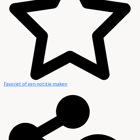
Favoriet of een notitie maken