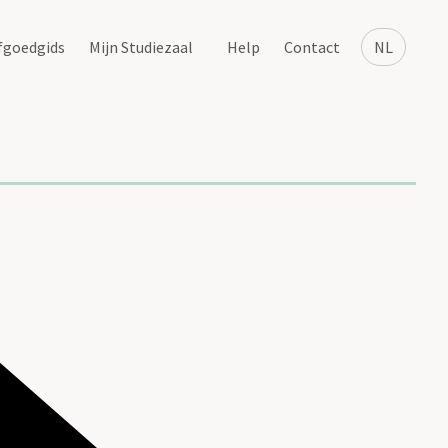
fgoedgids
Mijn Studiezaal
Help
Contact
NL