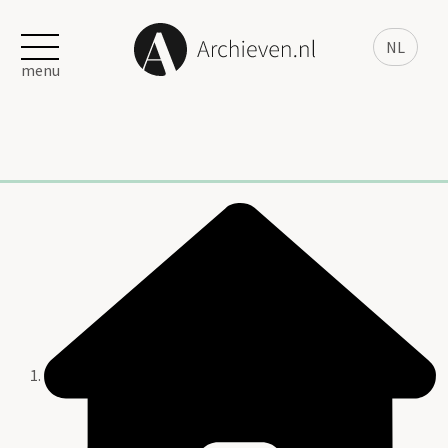
NL
menu