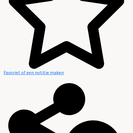
Favoriet of een notitie maken