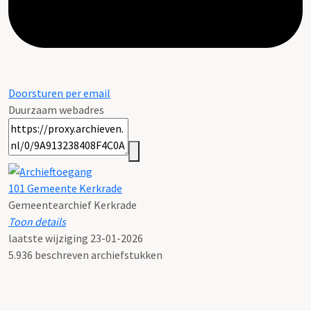
Doorsturen per email
Duurzaam webadres
101 Gemeente Kerkrade
Gemeentearchief Kerkrade
Toon details
Licentie:
laatste wijziging 23-01-2026
5.936 beschreven archiefstukken
Creative Commons (CC BY-SA 4.0)
Citeerinstructie:
Bij het citeren in annotatie en verantwoording dient het
archief tenminste eenmaal volledig en zonder afkortingen te