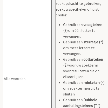
zoekopdracht te gebruiken,
zoekt u specifieker of juist
breder:
Gebruik een
vraagteken
(?)
om één letter te
vervangen.
Gebruik een
sterretje (*)
om meer letters te
vervangen.
Gebruik een
dollarteken
($)
voor uw zoekterm
voor resultaten die op
elkaar lijken.
Gebruik een
minteken (-)
om zoektermen uit te
sluiten.
Gebruik een
Dubbele
aanhalingstekens (" ")