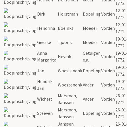
1772
12-01
Dirk
Horstman
Dopeling
Vorden
1772
12-01
Hendrina
Boeinks
Moeder
Vorden
1772
19-01
Geeske
Tjoonk
Moeder
Vorden
1772
Anna
Getuigen
19-01
Heyink
Vorden
Margarita
e.a.
1772
19-01
Jan
Woestenenk
Dopeling
Vorden
1772
Hendrik
19-01
Woestenenk
Vader
Vorden
Jan
1772
Marsman,
26-01
Wichert
Vader
Vorden
Janssen
1772
Marsman,
26-01
Steeven
Dopeling
Vorden
Janssen
1772
Janssen
26-01