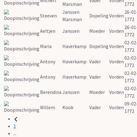
Wichert
Vader
Vorden
Marsman
1772
Janssen
26-01
Steeven
Dopeling
Vorden
Marsman
1772
26-01
Aeltjen
Janssen
Moeder
Vorden
1772
02-02
Maria
Haverkamp
Dopeling
Vorden
1772
02-02
Antony
Haverkamp
Vader
Vorden
1772
02-02
Antony
Haverkamp
Vader
Vorden
1772
02-02
Berendina
Janssen
Moeder
Vorden
1772
09-02
Willem
Kook
Vader
Vorden
1772
1
...