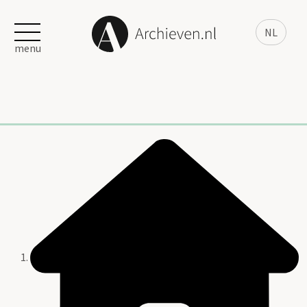
NL
menu