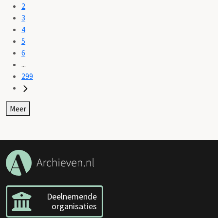
2
3
4
5
6
...
299
Meer
Deelnemende
organisaties