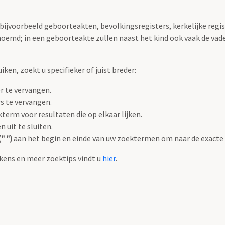
 bijvoorbeeld geboorteakten, bevolkingsregisters, kerkelijke regi
oemd; in een geboorteakte zullen naast het kind ook vaak de va
en, zoekt u specifieker of juist breder:
r te vervangen.
s te vervangen.
term voor resultaten die op elkaar lijken.
uit te sluiten.
" ")
aan het begin en einde van uw zoektermen om naar de exacte
kens en meer zoektips vindt u
hier
.