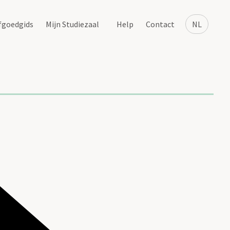
fgoedgids
Mijn Studiezaal
Help
Contact
NL