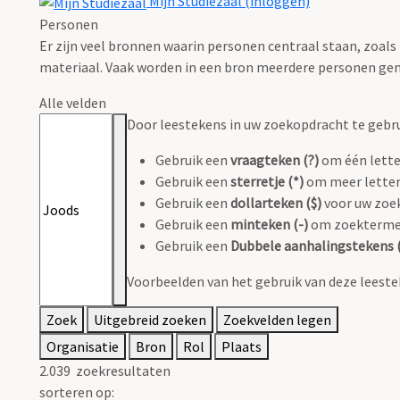
Mijn Studiezaal (inloggen)
Personen
Er zijn veel bronnen waarin personen centraal staan, zoals
materiaal. Vaak worden in een bron meerdere personen gen
Alle velden
Door leestekens in uw zoekopdracht te gebruik
Gebruik een
vraagteken (?)
om één lette
Gebruik een
sterretje (*)
om meer letter
Gebruik een
dollarteken ($)
voor uw zoek
Gebruik een
minteken (-)
om zoektermen 
Gebruik een
Dubbele aanhalingstekens (
Voorbeelden van het gebruik van deze leeste
Zoek
Uitgebreid zoeken
Zoekvelden legen
Organisatie
Bron
Rol
Plaats
2.039
zoekresultaten
sorteren op: