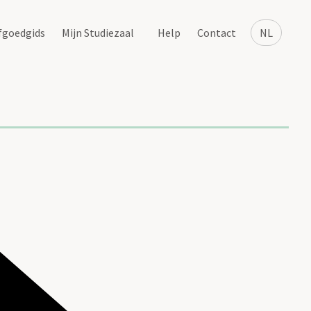
fgoedgids
Mijn Studiezaal
Help
Contact
NL