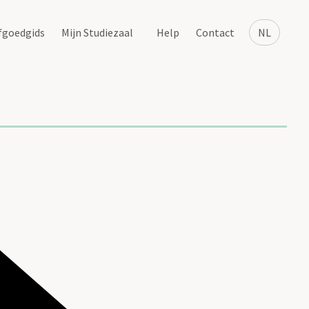
fgoedgids
Mijn Studiezaal
Help
Contact
NL