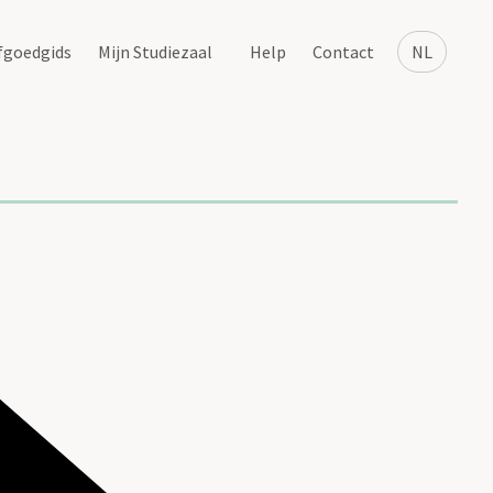
fgoedgids
Mijn Studiezaal
Help
Contact
NL