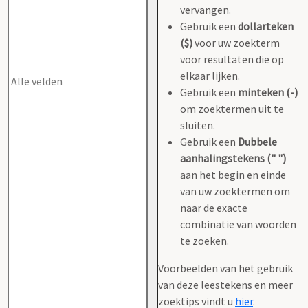
vervangen.
Gebruik een
dollarteken
($)
voor uw zoekterm
voor resultaten die op
elkaar lijken.
Gebruik een
minteken (-)
om zoektermen uit te
sluiten.
Gebruik een
Dubbele
aanhalingstekens (" ")
aan het begin en einde
van uw zoektermen om
naar de exacte
combinatie van woorden
te zoeken.
Voorbeelden van het gebruik
van deze leestekens en meer
zoektips vindt u
hier
.