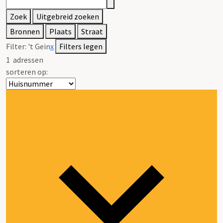
Zoek
Uitgebreid zoeken
Bronnen
Plaats
Straat
Filter:
't Gein
x
Filters legen
1
adressen
sorteren op: