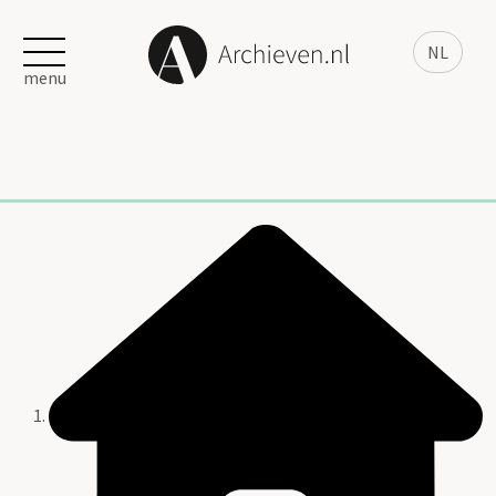
NL
menu