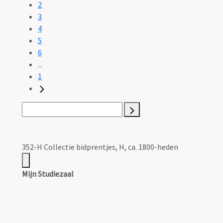
2
3
4
5
6
...
1
352-H Collectie bidprentjes, H, ca. 1800-heden
Mijn Studiezaal