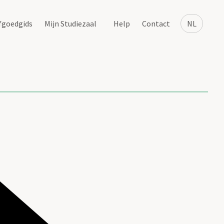
fgoedgids
Mijn Studiezaal
Help
Contact
NL