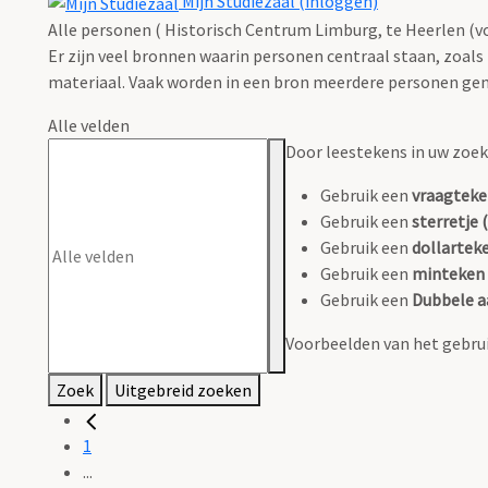
Mijn Studiezaal (inloggen)
Alle personen ( Historisch Centrum Limburg, te Heerlen (vo
Er zijn veel bronnen waarin personen centraal staan, zoals
materiaal. Vaak worden in een bron meerdere personen gen
Alle velden
Door leestekens in uw zoeko
Gebruik een
vraagteke
Gebruik een
sterretje (
Gebruik een
dollarteke
Gebruik een
minteken 
Gebruik een
Dubbele a
Voorbeelden van het gebrui
Zoek
Uitgebreid zoeken
1
...