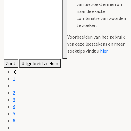
van uw zoektermen om
naar de exacte
combinatie van woorden
te zoeken.
Voorbeelden van het gebruik
van deze leestekens en meer
zoektips vindt u
hier
.
Zoek
Uitgebreid zoeken
1
...
2
3
4
5
6
...