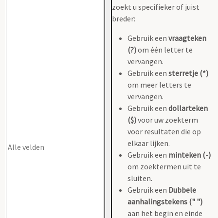
zoekt u specifieker of juist
breder:
Gebruik een
vraagteken
(?)
om één letter te
vervangen.
Gebruik een
sterretje (*)
om meer letters te
vervangen.
Gebruik een
dollarteken
($)
voor uw zoekterm
voor resultaten die op
elkaar lijken.
Gebruik een
minteken (-)
om zoektermen uit te
sluiten.
Gebruik een
Dubbele
aanhalingstekens (" ")
aan het begin en einde