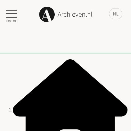
NL
menu