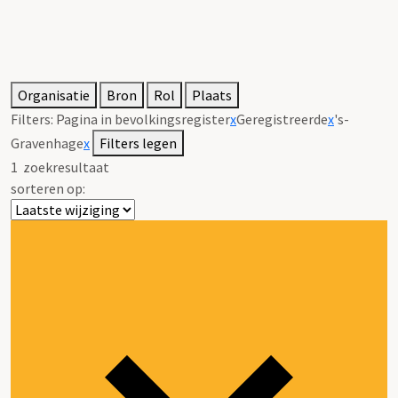
Organisatie
Bron
Rol
Plaats
Filters:
Pagina in bevolkingsregister
x
Geregistreerde
x
's-
Gravenhage
x
Filters legen
1
zoekresultaat
sorteren op: