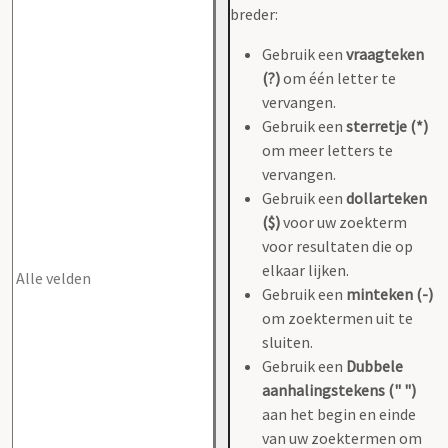
breder:
Gebruik een
vraagteken
(?)
om één letter te
vervangen.
Gebruik een
sterretje (*)
om meer letters te
vervangen.
Gebruik een
dollarteken
($)
voor uw zoekterm
voor resultaten die op
elkaar lijken.
Gebruik een
minteken (-)
om zoektermen uit te
sluiten.
Gebruik een
Dubbele
aanhalingstekens (" ")
aan het begin en einde
van uw zoektermen om