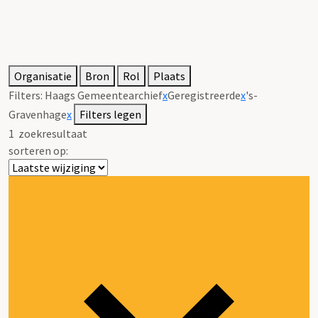
Organisatie
Bron
Rol
Plaats
Filters:
Haags Gemeentearchief
x
Geregistreerde
x
's-
Gravenhage
x
Filters legen
1
zoekresultaat
sorteren op: