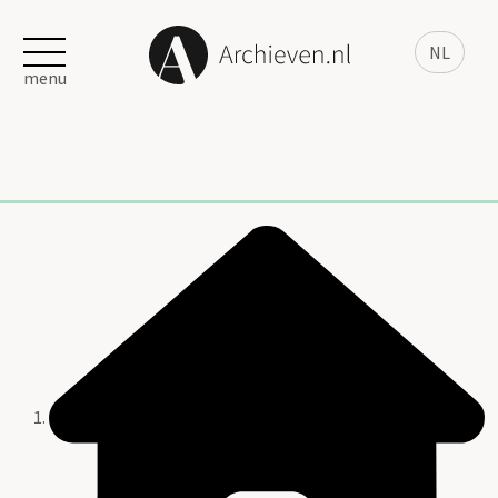
NL
menu