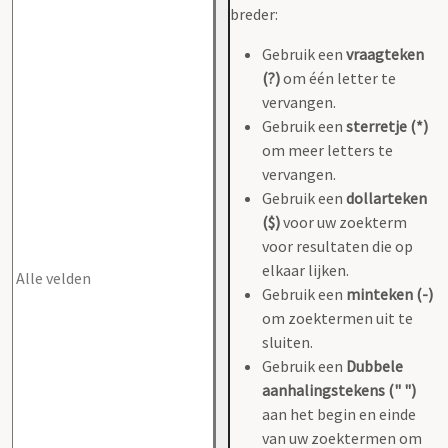
breder:
Gebruik een
vraagteken
(?)
om één letter te
vervangen.
Gebruik een
sterretje (*)
om meer letters te
vervangen.
Gebruik een
dollarteken
($)
voor uw zoekterm
voor resultaten die op
elkaar lijken.
Gebruik een
minteken (-)
om zoektermen uit te
sluiten.
Gebruik een
Dubbele
aanhalingstekens (" ")
aan het begin en einde
van uw zoektermen om