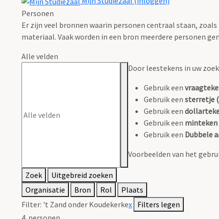
Mijn Studiezaal (inloggen)
Personen
Er zijn veel bronnen waarin personen centraal staan, zoals
materiaal. Vaak worden in een bron meerdere personen gen
Alle velden
Door leestekens in uw zoeko
Gebruik een
vraagteke
Gebruik een
sterretje (
Gebruik een
dollarteke
Gebruik een
minteken 
Gebruik een
Dubbele a
Voorbeelden van het gebrui
Zoek
Uitgebreid zoeken
Organisatie
Bron
Rol
Plaats
Filter:
't Zand onder Koudekerke
x
Filters legen
4
personen