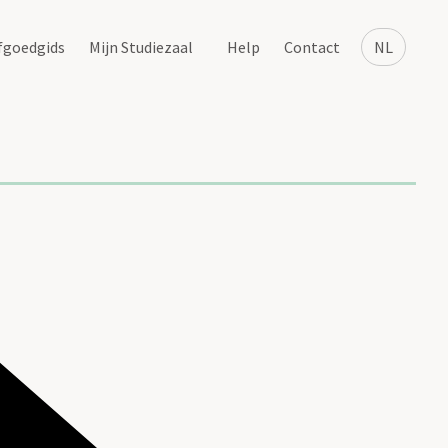
fgoedgids
Mijn Studiezaal
Help
Contact
NL