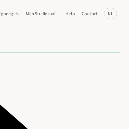
fgoedgids
Mijn Studiezaal
Help
Contact
NL