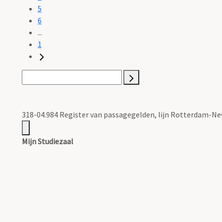
5
6
...
1
318-04.984 Register van passagegelden, lijn Rotterdam-New 
Mijn Studiezaal