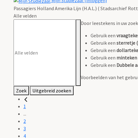
Mijn Studiezaal (inloggen)
Passagiers Holland Amerika Lijn (H.A.L.) ( Stadsarchief Rot
Alle velden
Door leestekens in uw zoeko
Gebruik een
vraagteke
Gebruik een
sterretje (
Gebruik een
dollarteke
Gebruik een
minteken 
Gebruik een
Dubbele a
Voorbeelden van het gebrui
Zoek
Uitgebreid zoeken
1
...
2
3
4