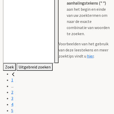
aanhalingstekens (" ")
aan het begin en einde
van uw zoektermen om
naar de exacte
combinatie van woorden
te zoeken.
Voorbeelden van het gebruik
van deze leestekens en meer
zoektips vindt u
hier
.
Zoek
Uitgebreid zoeken
1
...
2
3
4
5