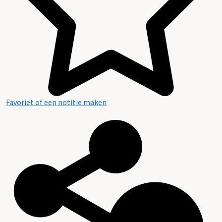
Favoriet of een notitie maken