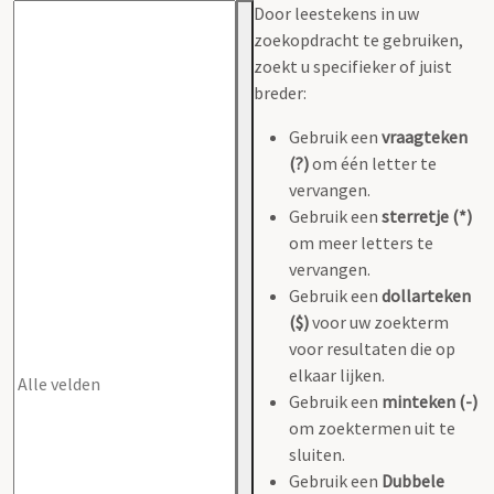
Door leestekens in uw
zoekopdracht te gebruiken,
zoekt u specifieker of juist
breder:
Gebruik een
vraagteken
(?)
om één letter te
vervangen.
Gebruik een
sterretje (*)
om meer letters te
vervangen.
Gebruik een
dollarteken
($)
voor uw zoekterm
voor resultaten die op
elkaar lijken.
Gebruik een
minteken (-)
om zoektermen uit te
sluiten.
Gebruik een
Dubbele