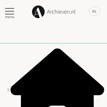
NL
menu