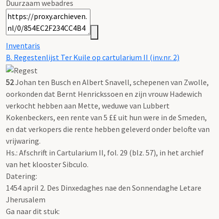
Duurzaam webadres
Inventaris
B. Regestenlijst Ter Kuile op cartularium II (inv.nr. 2)
52
Johan ten Busch en Albert Snavell, schepenen van Zwolle,
oorkonden dat Bernt Henrickssoen en zijn vrouw Hadewich
verkocht hebben aan Mette, weduwe van Lubbert
Kokenbeckers, een rente van 5 ££ uit hun were in de Smeden,
en dat verkopers die rente hebben geleverd onder belofte van
vrijwaring.
Hs.: Afschrift in Cartularium II, fol. 29 (blz. 57), in het archief
van het klooster Sibculo.
Datering
:
1454 april 2. Des Dinxedaghes nae den Sonnendaghe Letare
Jherusalem
Ga naar dit stuk: