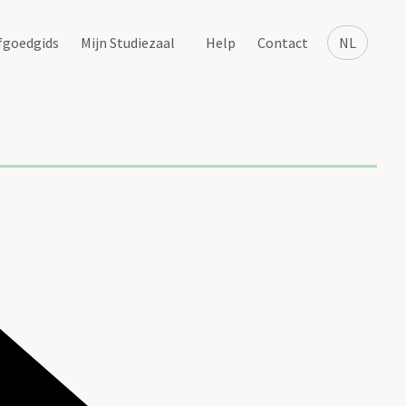
fgoedgids
Mijn Studiezaal
Help
Contact
NL