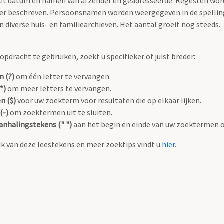
 met datum en namen van afzender en geadresseerde. Regesten wo
anier beschreven. Persoonsnamen worden weergegeven in de spellin
diverse huis- en familiearchieven. Het aantal groeit nog steeds.
pdracht te gebruiken, zoekt u specifieker of juist breder:
n (?)
om één letter te vervangen.
*)
om meer letters te vervangen.
n ($)
voor uw zoekterm voor resultaten die op elkaar lijken.
(-)
om zoektermen uit te sluiten.
anhalingstekens (" ")
aan het begin en einde van uw zoektermen 
k van deze leestekens en meer zoektips vindt u
hier
.