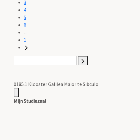
3
4
5
6
...
1
0185.1 Klooster Galilea Maior te Sibculo
Mijn Studiezaal