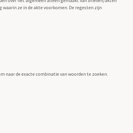
rden over het algemeen alleen gemaakt van brieven/akten
g waarin ze in de akte voorkomen. De regesten zijn
om naar de exacte combinatie van woorden te zoeken.