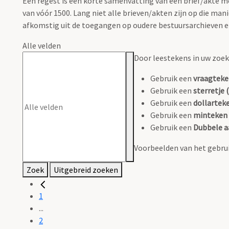
Een regest is een korte samenvatting van een brief/akte
van vóór 1500. Lang niet alle brieven/akten zijn op die m
afkomstig uit de toegangen op oudere bestuursarchieven en 
Alle velden
Door leestekens in uw zoeko
Gebruik een
vraagteke
Gebruik een
sterretje (
Gebruik een
dollarteke
Gebruik een
minteken 
Gebruik een
Dubbele a
Voorbeelden van het gebrui
Zoek
Uitgebreid zoeken
1
...
2