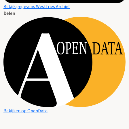
Bekijk gegevens Westfries Archief
Delen
OPEN
DATA
Bekijken op OpenData