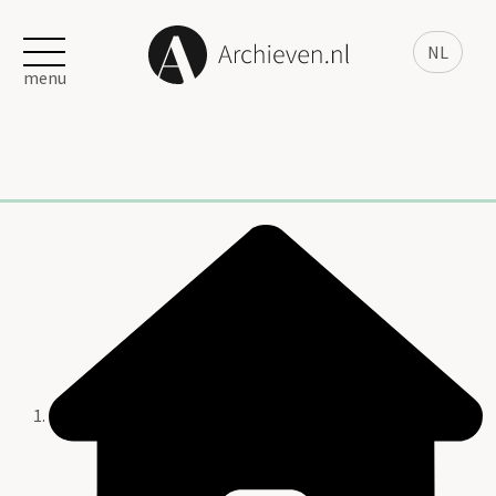
NL
menu