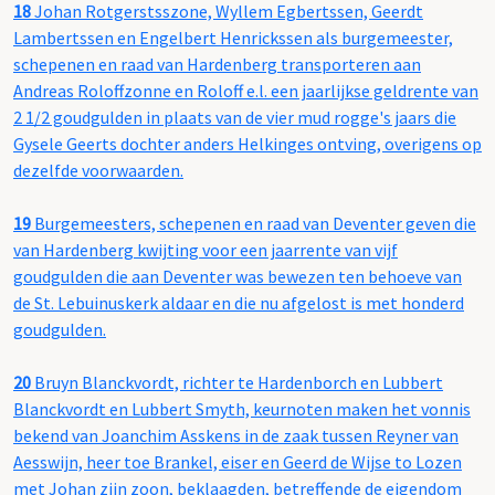
18
Johan Rotgerstsszone, Wyllem Egbertssen, Geerdt
Lambertssen en Engelbert Henrickssen als burgemeester,
schepenen en raad van Hardenberg transporteren aan
Andreas Roloffzonne en Roloff e.l. een jaarlijkse geldrente van
2 1/2 goudgulden in plaats van de vier mud rogge's jaars die
Gysele Geerts dochter anders Helkinges ontving, overigens op
dezelfde voorwaarden.
19
Burgemeesters, schepenen en raad van Deventer geven die
van Hardenberg kwijting voor een jaarrente van vijf
goudgulden die aan Deventer was bewezen ten behoeve van
de St. Lebuinuskerk aldaar en die nu afgelost is met honderd
goudgulden.
20
Bruyn Blanckvordt, richter te Hardenborch en Lubbert
Blanckvordt en Lubbert Smyth, keurnoten maken het vonnis
bekend van Joanchim Asskens in de zaak tussen Reyner van
Aesswijn, heer toe Brankel, eiser en Geerd de Wijse to Lozen
met Johan zijn zoon, beklaagden, betreffende de eigendom