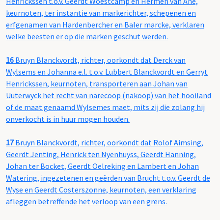
Henrickssen t.o.v. Geerdt Woestcamp en Hermen van Ane,
keurnoten, ter instantie van markerichter, schepenen en
erfgenamen van Hardenbercher en Baler marcke, verklaren
welke beesten er op die marken geschut werden.
16
Bruyn Blanckvordt, richter, oorkondt dat Derck van
Wylsems en Johanna e.l. t.o.v. Lubbert Blanckvordt en Gerryt
Henrickssen, keurnoten, transporteren aan Johan van
Uuterwyck het recht van narecoop (nakoop) van het hooiland
of de maat genaamd Wylsemes maet, mits zij die zolang hij
onverkocht is in huur mogen houden.
17
Bruyn Blanckvordt, richter, oorkondt dat Rolof Aimsing,
Geerdt Jenting, Henrick ten Nyenhuyss, Geerdt Hanning,
Johan ter Bocket, Geerdt Oelreking en Lambert en Johan
Watering, ingezetenen en geërden van Brucht t.o.v. Geerdt de
Wyse en Geerdt Costerszonne, keurnoten, een verklaring
afleggen betreffende het verloop van een grens.