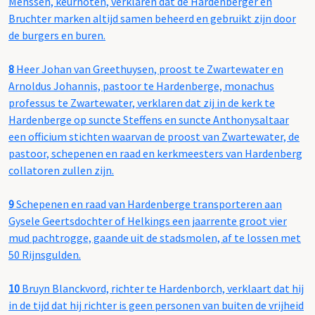
Menssen, keurnoten, verklaren dat de Hardenberger en
Bruchter marken altijd samen beheerd en gebruikt zijn door
de burgers en buren.
8
Heer Johan van Greethuysen, proost te Zwartewater en
Arnoldus Johannis, pastoor te Hardenberge, monachus
professus te Zwartewater, verklaren dat zij in de kerk te
Hardenberge op suncte Steffens en suncte Anthonysaltaar
een officium stichten waarvan de proost van Zwartewater, de
pastoor, schepenen en raad en kerkmeesters van Hardenberg
collatoren zullen zijn.
9
Schepenen en raad van Hardenberge transporteren aan
Gysele Geertsdochter of Helkings een jaarrente groot vier
mud pachtrogge, gaande uit de stadsmolen, af te lossen met
50 Rijnsgulden.
10
Bruyn Blanckvord, richter te Hardenborch, verklaart dat hij
in de tijd dat hij richter is geen personen van buiten de vrijheid