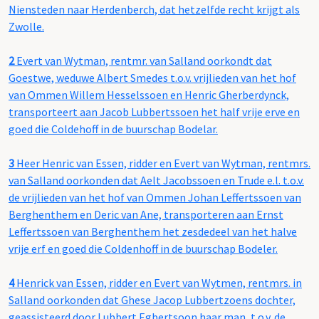
Niensteden naar Herdenberch, dat hetzelfde recht krijgt als
Zwolle.
2
Evert van Wytman, rentmr. van Salland oorkondt dat
Goestwe, weduwe Albert Smedes t.o.v. vrijlieden van het hof
van Ommen Willem Hesselssoen en Henric Gherberdynck,
transporteert aan Jacob Lubbertssoen het half vrije erve en
goed die Coldehoff in de buurschap Bodelar.
3
Heer Henric van Essen, ridder en Evert van Wytman, rentmrs.
van Salland oorkonden dat Aelt Jacobssoen en Trude e.l. t.o.v.
de vrijlieden van het hof van Ommen Johan Leffertssoen van
Berghenthem en Deric van Ane, transporteren aan Ernst
Leffertssoen van Berghenthem het zesdedeel van het halve
vrije erf en goed die Coldenhoff in de buurschap Bodeler.
4
Henrick van Essen, ridder en Evert van Wytmen, rentmrs. in
Salland oorkonden dat Ghese Jacop Lubbertzoens dochter,
geassisteerd door Lubbert Egbertsoon haar man, t.o.v. de