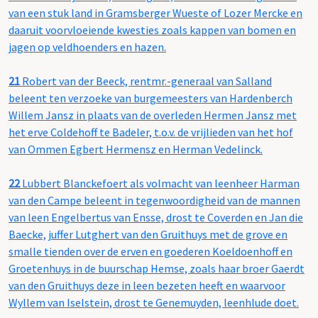
van een stuk land in Gramsberger Wueste of Lozer Mercke en
daaruit voorvloeiende kwesties zoals kappen van bomen en
jagen op veldhoenders en hazen.
21
Robert van der Beeck, rentmr.-generaal van Salland
beleent ten verzoeke van burgemeesters van Hardenberch
Willem Jansz in plaats van de overleden Hermen Jansz met
het erve Coldehoff te Badeler, t.o.v. de vrijlieden van het hof
van Ommen Egbert Hermensz en Herman Vedelinck.
22
Lubbert Blanckefoert als volmacht van leenheer Harman
van den Campe beleent in tegenwoordigheid van de mannen
van leen Engelbertus van Ensse, drost te Coverden en Jan die
Baecke, juffer Lutghert van den Gruithuys met de grove en
smalle tienden over de erven en goederen Koeldoenhoff en
Groetenhuys in de buurschap Hemse, zoals haar broer Gaerdt
van den Gruithuys deze in leen bezeten heeft en waarvoor
Wyllem van Iselstein, drost te Genemuyden, leenhlude doet.