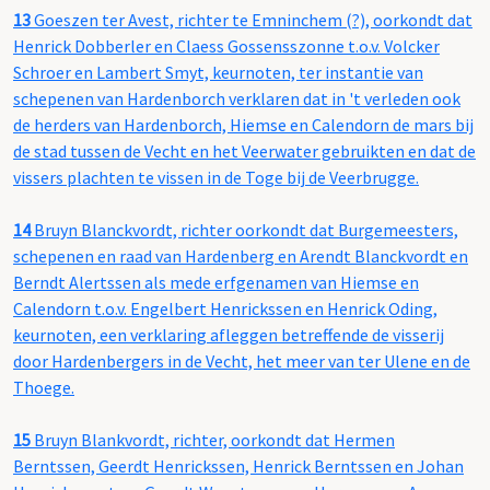
13
Goeszen ter Avest, richter te Emninchem (?), oorkondt dat
Henrick Dobberler en Claess Gossensszonne t.o.v. Volcker
Schroer en Lambert Smyt, keurnoten, ter instantie van
schepenen van Hardenborch verklaren dat in 't verleden ook
de herders van Hardenborch, Hiemse en Calendorn de mars bij
de stad tussen de Vecht en het Veerwater gebruikten en dat de
vissers plachten te vissen in de Toge bij de Veerbrugge.
14
Bruyn Blanckvordt, richter oorkondt dat Burgemeesters,
schepenen en raad van Hardenberg en Arendt Blanckvordt en
Berndt Alertssen als mede erfgenamen van Hiemse en
Calendorn t.o.v. Engelbert Henrickssen en Henrick Oding,
keurnoten, een verklaring afleggen betreffende de visserij
door Hardenbergers in de Vecht, het meer van ter Ulene en de
Thoege.
15
Bruyn Blankvordt, richter, oorkondt dat Hermen
Berntssen, Geerdt Henrickssen, Henrick Berntssen en Johan