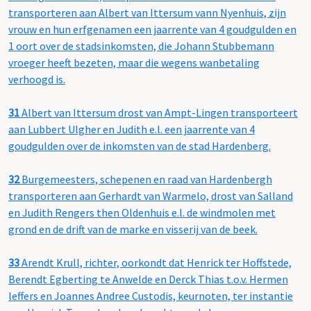
transporteren aan Albert van Ittersum vann Nyenhuis, zijn
vrouw en hun erfgenamen een jaarrente van 4 goudgulden en
1 oort over de stadsinkomsten, die Johann Stubbemann
vroeger heeft bezeten, maar die wegens wanbetaling
verhoogd is.
31
Albert van Ittersum drost van Ampt-Lingen transporteert
aan Lubbert Ulgher en Judith e.l. een jaarrente van 4
goudgulden over de inkomsten van de stad Hardenberg.
32
Burgemeesters, schepenen en raad van Hardenbergh
transporteren aan Gerhardt van Warmelo, drost van Salland
en Judith Rengers then Oldenhuis e.l. de windmolen met
grond en de drift van de marke en visserij van de beek.
33
Arendt Krull, richter, oorkondt dat Henrick ter Hoffstede,
Berendt Egberting te Anwelde en Derck Thias t.o.v. Hermen
leffers en Joannes Andree Custodis, keurnoten, ter instantie