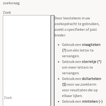
zoekvraag.
Zoek
Door leestekens in uw
zoekopdracht te gebruiken,
zoekt u specifieker of juist
breder:
Gebruik een
vraagteken
(?)
om één letter te
vervangen.
Gebruik een
sterretje (*)
om meer letters te
vervangen.
Gebruik een
dollarteken
($)
voor uw zoekterm
voor resultaten die op
elkaar lijken.
Gebruik een
minteken (-)