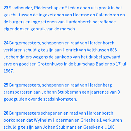
23
Stadhouder, Ridderschap en Steden doen uitspraak in het
geschil tussen de ingezetenen van Heemse en Calendoren en
de burgers en ingezetenen van Hardenberch betreffende
eigendom en gebruik van de marsch.
24
Burgemeesters, schepenen en raad van Hardenborch
verklaren schuldig te zijn aan Henrick van Velthuysen 885
Jochemdalers wegens de aankoop van het dubbel gewaard
erve en goed ten Grotenhuyss in de buurschap Baeler op 17 juli
1567.
25
Burgemeesters, schepenen en raad van Hardenberg
transporteren aan Johann Stubbeman een jaarrente van 3
goudgulden over de stadsinkomsten.
26
Burgemeesters schepenen en raad van Hardenborch
oorkonden dat Wylhelm Hoterman en Griethe e.l. verklaren
schuldig te zijn aan Johan Stubmans en Geesken e.l. 100