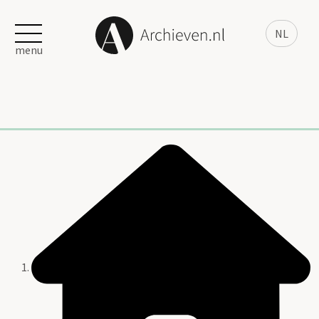
NL
menu