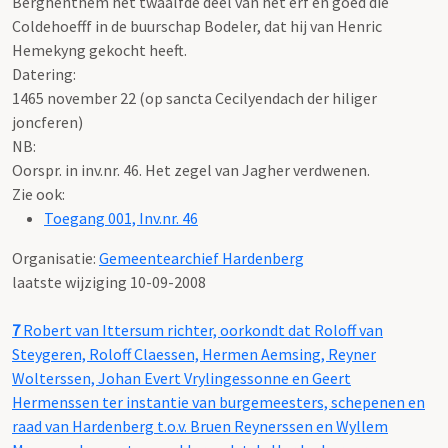
Berghenthem het twaalfde deel van het erf en goed die
Coldehoefff in de buurschap Bodeler, dat hij van Henric
Hemekyng gekocht heeft.
Datering
:
1465 november 22 (op sancta Cecilyendach der hiliger
joncferen)
NB
:
Oorspr. in inv.nr. 46. Het zegel van Jagher verdwenen.
Zie ook:
Toegang 001, Inv.nr. 46
Organisatie:
Gemeentearchief Hardenberg
laatste wijziging 10-09-2008
7
Robert van Ittersum richter, oorkondt dat Roloff van
Steygeren, Roloff Claessen, Hermen Aemsing, Reyner
Wolterssen, Johan Evert Vrylingessonne en Geert
Hermenssen ter instantie van burgemeesters, schepenen en
raad van Hardenberg t.o.v. Bruen Reynerssen en Wyllem