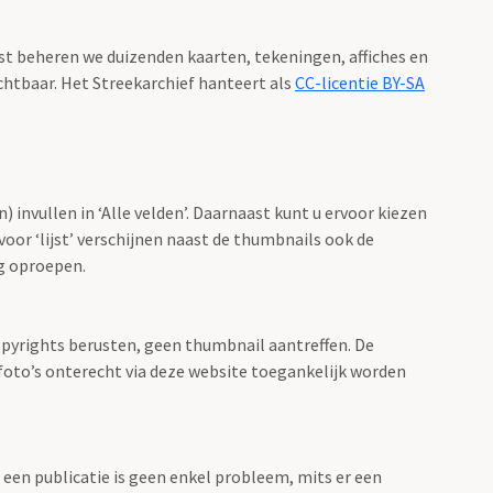
aast beheren we duizenden kaarten, tekeningen, affiches en
ichtbaar. Het Streekarchief hanteert als
CC-licentie BY-SA
 invullen in ‘Alle velden’. Daarnaast kunt u ervoor kiezen
voor ‘lijst’ verschijnen naast de thumbnails ook de
ng oproepen.
opyrights berusten, geen thumbnail aantreffen. De
r foto’s onterecht via deze website toegankelijk worden
een publicatie is geen enkel probleem, mits er een