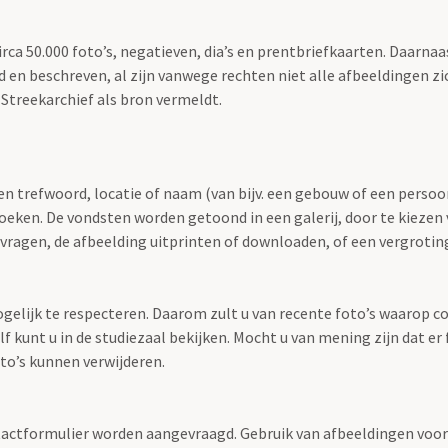
irca 50.000 foto’s, negatieven, dia’s en prentbriefkaarten. Daarn
erd en beschreven, al zijn vanwege rechten niet alle afbeeldingen z
t Streekarchief als bron vermeldt.
en trefwoord, locatie of naam (van bijv. een gebouw of een persoon)
zoeken. De vondsten worden getoond in een galerij, door te kiezen 
opvragen, de afbeelding uitprinten of downloaden, of een vergroti
gelijk te respecteren. Daarom zult u van recente foto’s waarop c
f kunt u in de studiezaal bekijken. Mocht u van mening zijn dat e
o’s kunnen verwijderen.
tactformulier worden aangevraagd. Gebruik van afbeeldingen voor 