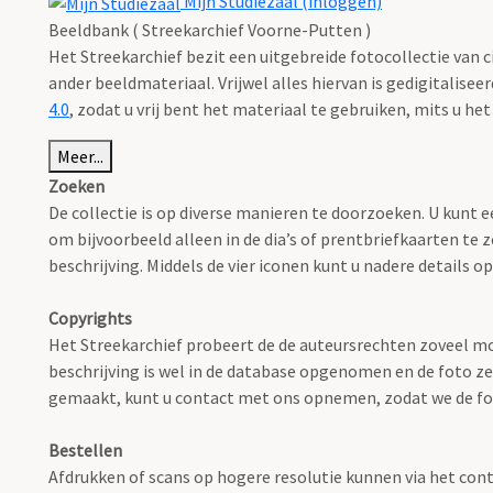
Mijn Studiezaal (inloggen)
Beeldbank ( Streekarchief Voorne-Putten )
Het Streekarchief bezit een uitgebreide fotocollectie van c
ander beeldmateriaal. Vrijwel alles hiervan is gedigitalise
4.0
, zodat u vrij bent het materiaal te gebruiken, mits u he
Meer...
Zoeken
De collectie is op diverse manieren te doorzoeken. U kunt e
om bijvoorbeeld alleen in de dia’s of prentbriefkaarten te 
beschrijving. Middels de vier iconen kunt u nadere details 
Copyrights
Het Streekarchief probeert de de auteursrechten zoveel mo
beschrijving is wel in de database opgenomen en de foto zel
gemaakt, kunt u contact met ons opnemen, zodat we de fot
Bestellen
Afdrukken of scans op hogere resolutie kunnen via het con