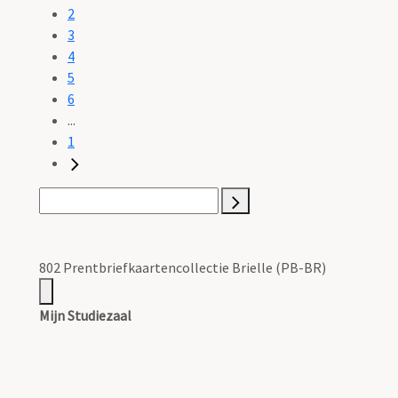
2
3
4
5
6
...
1
802 Prentbriefkaartencollectie Brielle (PB-BR)
Mijn Studiezaal