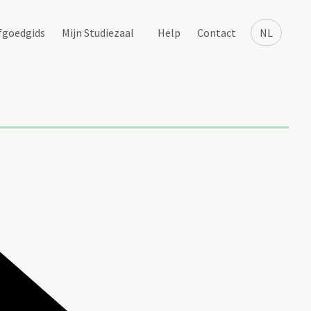
fgoedgids
Mijn Studiezaal
Help
Contact
NL