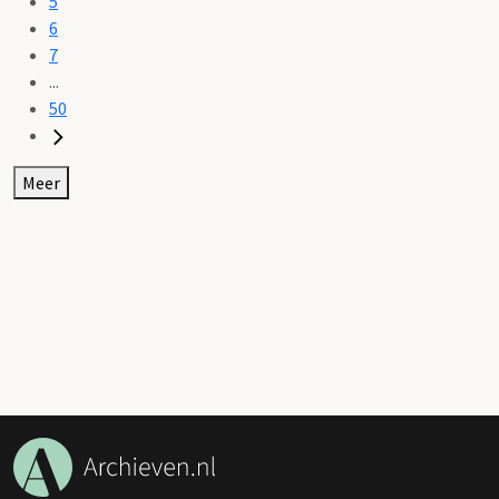
5
6
7
...
50
Meer