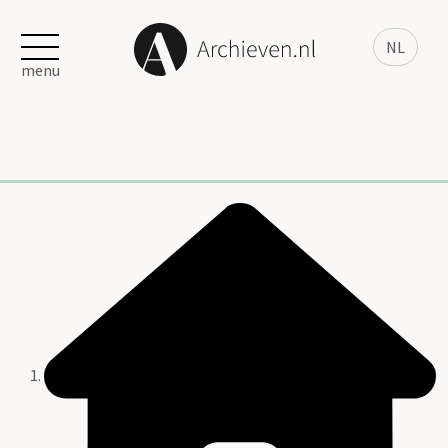
NL
menu