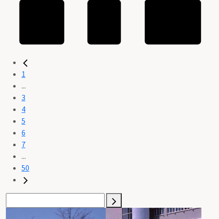
1
...
3
4
5
6
7
...
50