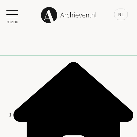
NL
menu