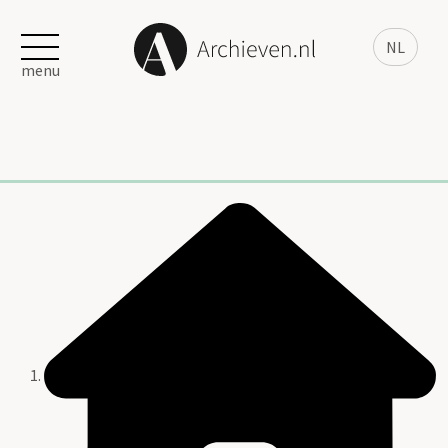
NL
menu