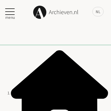
NL
menu